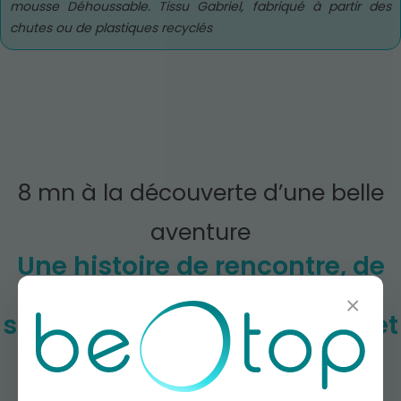
mousse Déhoussable. Tissu Gabriel, fabriqué à partir des
chutes ou de plastiques recyclés
8 mn à la découverte d’une belle
aventure
Une histoire de rencontre, de
valeurs communes,
×
saupoudrée d'envie de beau et
de durable.