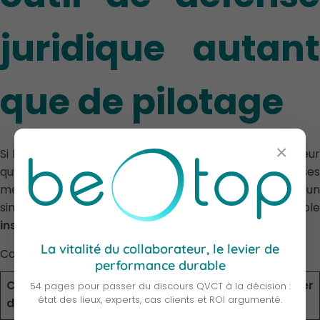
juridique autant
que de pilotage
×
Si l’obligation de moyens renforcée exige de l’employeur
qu’il prouve le caractère raisonnable et adapté de ses
mesures, alors la mesure d’impact cesse d’être un
simple indicateur RH pour devenir un véritable
instrument de sécurité juridique
.
La vitalité du collaborateur, le levier de
Considérons deux situations devant un tribunal :
performance durable
Cas A — Dossier
Cas B — Dossier
54 pages pour passer du discours QVCT à la décision :
état des lieux, experts, cas clients et ROI argumenté.
déclaratif
probatoire