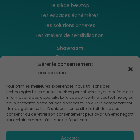
Le siège beOtop
Les espaces éphémères
Les solutions annexes
Les ateliers de sensibilisation
Showroom
Références
Gérer le consentement
Actualités
aux cookies
Contact
Cookies
Pour offrir les meilleures expériences, nous utilisons des
Politique de confidentialité
technologies telles que les cookies pour stocker et/ou accéder aux
informations des appareils. Le fait de consentir à ces technologies
Mentions légales
nous permettra de traiter des données telles que le comportement
de navigation ou les ID uniques sur ce site. Le fait de ne pas
consentir ou de retirer son consentement peut avoir un effet négatif
sur certaines caractéristiques et fonctions.
Accepter