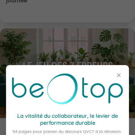
journée
×
La vitalité du collaborateur, le levier de
performance durable
Le jeu des 7 erreurs des salles de repos
54 pages pour passer du discours QVCT à la décision :